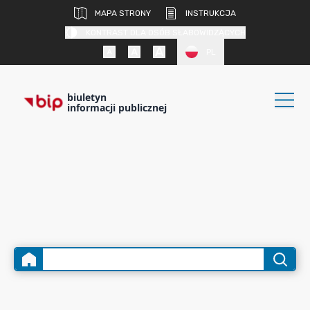
MAPA STRONY
INSTRUKCJA
KONTRAST DLA OSÓB SŁABOWIDZĄCYCH
PL
biuletyn
informacji publicznej