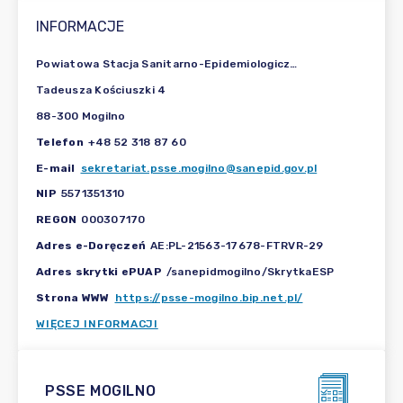
INFORMACJE
Powiatowa Stacja Sanitarno-Epidemiologiczna w Mogilnie
Tadeusza Kościuszki 4
88-300 Mogilno
Telefon
+48 52 318 87 60
E-mail
sekretariat.psse.mogilno@sanepid.gov.pl
NIP
5571351310
REGON
000307170
Adres e-Doręczeń
AE:PL-21563-17678-FTRVR-29
Adres skrytki ePUAP
/sanepidmogilno/SkrytkaESP
Strona WWW
https://psse-mogilno.bip.net.pl/
WIĘCEJ INFORMACJI
PSSE MOGILNO