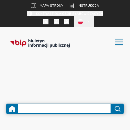
MAPA STRONY
INSTRUKCJA
KONTRAST DLA OSÓB SŁABOWIDZĄCYCH
PL
biuletyn
informacji publicznej