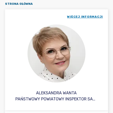
STRONA GŁÓWNA
WIĘCEJ INFORMACJI
ALEKSANDRA WANTA
PAŃSTWOWY POWIATOWY INSPEKTOR SANITARNY W MOGILNIE DYREKTOR POWIATOWEJ STACJI SANITARNO-EPIDEMIOLOGICZNEJ W MOGILNIE